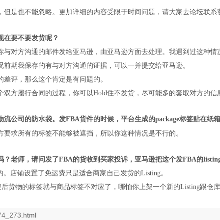
，但是也不能忽略。更加详细的内容受限于时间问题，请大家去论坛联系
现在要不要发货呢？
你与对方沟通的邮件发给亚马逊，由亚马逊方面去处理。我遇到过这种情
况前期我保存的有与对方沟通的证据，可以一并提交给亚马逊。
的差评，那么这个肯定是有问题的。
双方履行合同的过程，你可以Hold住不发货，尽可能多的套取对方的信
流公司的防水袋。发FBA货件的时候，平台生成的package标签贴在
方要求所有的标签不能够被遮挡，所以你这种情况是不行的。
？老师，请问发了FBA的货收到买家投诉，亚马逊把这个发FBA的list
。店铺设置了免运费只是适合商家自己发货的Listing。
ting下架后货物的标签就与商品标签不对应了，哪怕你上架一个新的Listi
74_273.html