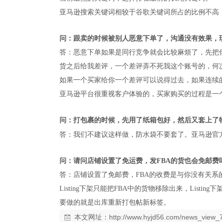
亚马逊搜索关键词相较于谷歌关键词所占的比例不高
问：跟卖的时候被别人恶意下单了，沟通没有效果，
答：恶意下单如果是同行竞争就会比较麻烦了，先把
货之后给我差评，一个差评弄不死我这个账号的，何
如果一个买家给你一个差评可以说得过去，如果连续
亚马逊平台很重视客户体验的，买家购买的过程是一个
问：打包裹的时候，先用了纸箱包好，然后又套上了物
答：我们不建议这样做，防水袋不要套了。亚马逊官
问：请问店铺设置了免运费，发FBA的货也会免邮费吗
答：店铺设置了免邮费，FBA的收费是与你没有关系的
Listing下架只能把FBA中的货物移除出来，Lis
要做的就是出库重新打包帖新标签。
本文网址：
http://www.hyjd56.com/news_view_