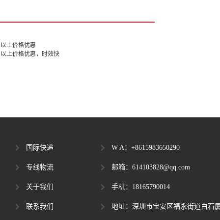
G以上价格优惠
KG以上价格优惠，时效快
国际快递
W A：+8615983650290
专线物流
邮箱：614103828@qq.com
关于我们
手机：18165790014
联系我们
地址：深圳市宝安区福永街道白石厦